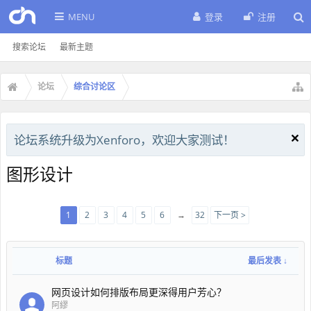
MENU
登录
注册
搜索论坛
最新主题
论坛
综合讨论区
论坛系统升级为Xenforo，欢迎大家测试！
图形设计
1
2
3
4
5
6
→
32
下一页 >
标题
最后发表 ↓
网页设计如何排版布局更深得用户芳心？
阿繆