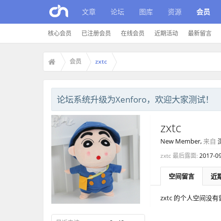
文章
论坛
图库
资源
会员
核心会员
已注册会员
在线会员
近期活动
最新留言
会员
zxtc
论坛系统升级为Xenforo，欢迎大家测试！
zxtc
New Member
,
来自
zxtc 最后露面:
2017-0
空间留言
近
zxtc 的个人空间没