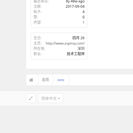
最近来访:
8y 48w ago
注册:
2017-09-04
帖子:
4
赞:
0
声望:
1
生日:
四月 26
主页:
http://www.zxpmq.com/
所在地:
深圳
职业:
技术工程师
会员
zxtc
简体中文