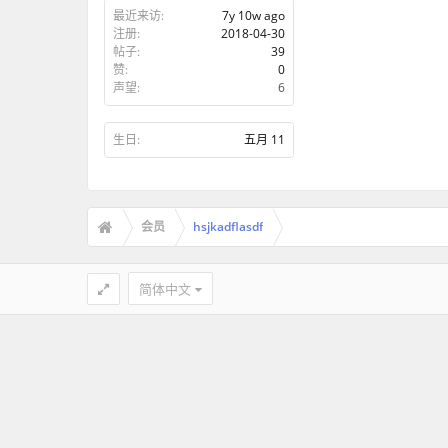
最近来访:
7y 10w ago
注册:
2018-04-30
帖子:
39
赞:
0
声望:
6
生日:
五月 11
会员
hsjkadflasdf
简体中文