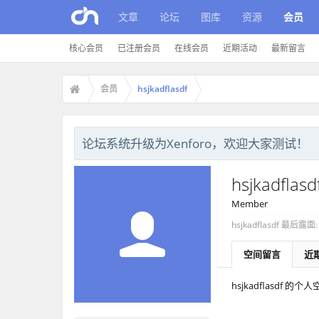
文章
论坛
图库
资源
会员
核心会员
已注册会员
在线会员
近期活动
最新留言
会员
hsjkadflasdf
论坛系统升级为Xenforo，欢迎大家测试！
hsjkadflasd
Member
hsjkadflasdf 最后露面:
空间留言
近
hsjkadflasdf 